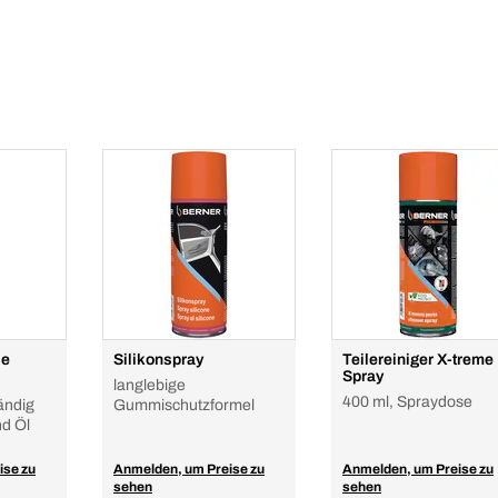
se
Silikonspray
Teilereiniger X-treme
Spray
,
langlebige
400 ml, Spraydose
ändig
Gummischutzformel
d Öl
ise zu
Anmelden, um Preise zu
Anmelden, um Preise zu
sehen
sehen