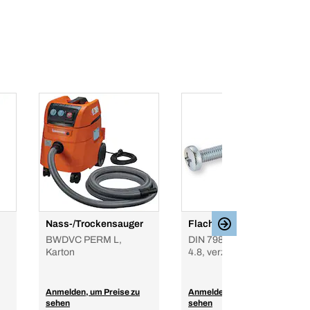
Nass-/Trockensauger
Flachkopf-Schraube
BWDVC PERM L,
DIN 7985, Phillips, Stahl,
Karton
4.8, verzinkt
Anmelden, um Preise zu
Anmelden, um Preise zu
sehen
sehen