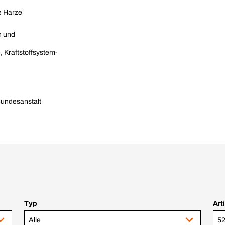
e Harze
n und
, Kraftstoffsystem-
.
Bundesanstalt
Typ
Art
Alle
52