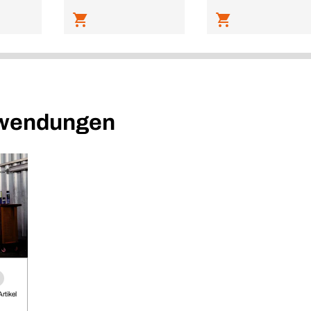
nwendungen
rtikel