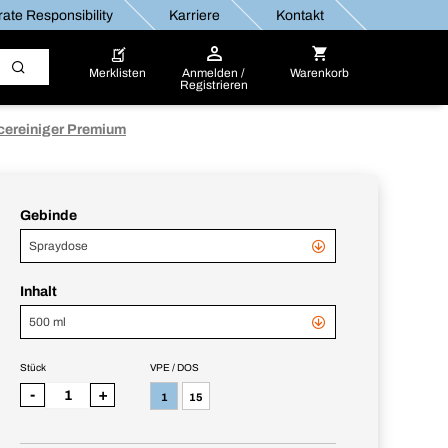
ate Responsibility
Karriere
Kontakt
Merklisten
Anmelden /
Warenkorb
Registrieren
cereiniger Premium
Gebinde
Spraydose
Inhalt
500 ml
Stück
VPE / DOS
-
+
1
15