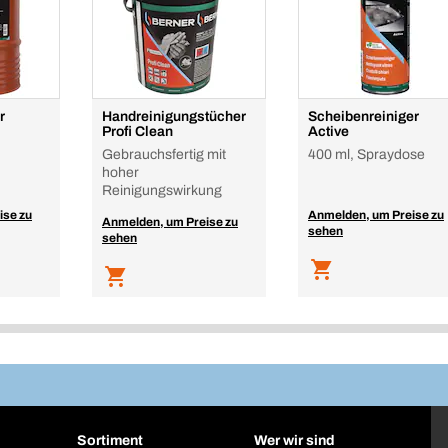
r
Handreinigungstücher
Scheibenreiniger
Profi Clean
Active
Gebrauchsfertig mit
400 ml, Spraydose
hoher
Reinigungswirkung
ise zu
Anmelden, um Preise zu
Anmelden, um Preise zu
sehen
sehen
Sortiment
Wer wir sind