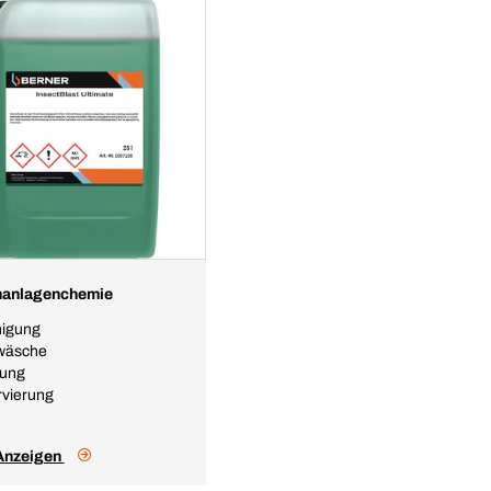
anlagenchemie
nigung
wäsche
nung
vierung
 Anzeigen