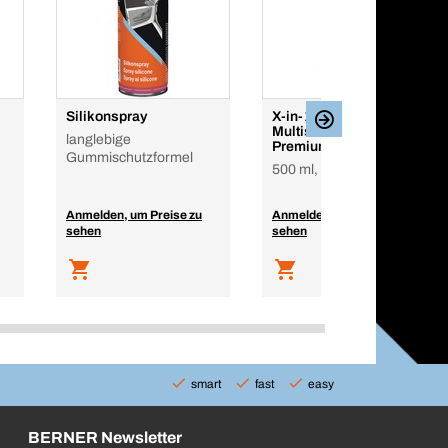
Silikonspray
X-in-1
Multischaumreiniger
langlebige
Premium
Gummischutzformel
500 ml, Spraydose
Anmelden, um Preise zu
Anmelden, um Preise zu
sehen
sehen
smart
fast
easy
BERNER Newsletter