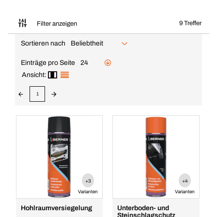
9 Treffer
Filter anzeigen
Sortieren nach
Beliebtheit
Einträge pro Seite
24
Ansicht:
1
+3
+4
Varianten
Varianten
Hohlraumversiegelung
Unterboden- und
Steinschlagschutz