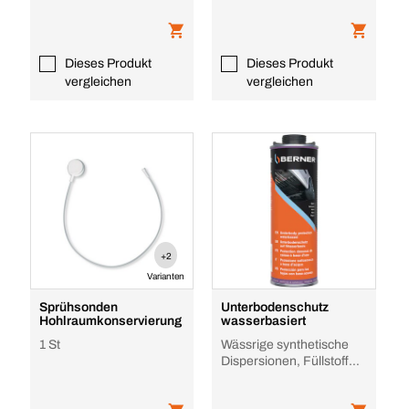
Dieses Produkt
Dieses Produkt
vergleichen
vergleichen
+2
Varianten
Sprühsonden
Unterbodenschutz
Hohlraumkonservierung
wasserbasiert
1 St
Wässrige synthetische
Dispersionen, Füllstoffe
und Zusatzstoffe,
schwarz, 1 l