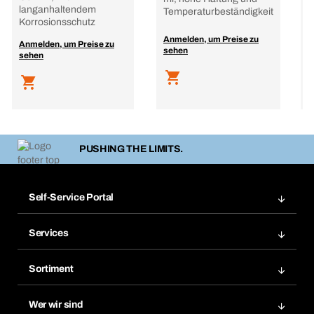
langanhaltendem
Temperaturbeständigkeit
Korrosionsschutz
Anmelden, um Preise zu
A
Anmelden, um Preise zu
sehen
s
sehen
PUSHING THE LIMITS.
Self-Service Portal
Bestellungen
Services
Rechnungen
BERA Regalsystem
Merklisten
Sortiment
BERAsmart
Nachbestellungen
Produktneuheiten
Chemical Safety Management
Wer wir sind
Dauerauftrag
Anwendungsgebiete