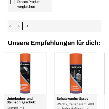
Dieses Produkt
vergleichen
1
Unsere Empfehlungen für dich:
Unterboden- und
Schutzwachs-Spray
U
Steinschlagschutz
B
Wachs, transparent, 400
Gummi, mit
B
ml, hohe Haftung und