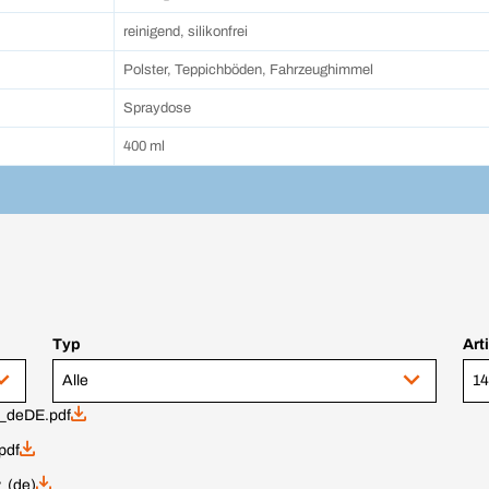
reinigend, silikonfrei
Polster, Teppichböden, Fahrzeughimmel
Spraydose
400 ml
Typ
Art
Alle
14
_deDE.pdf
pdf
 (de)