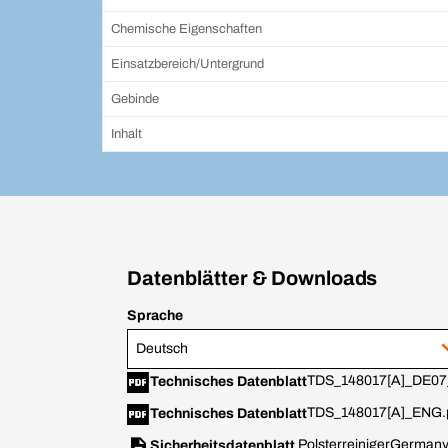
Chemische Eigenschaften
Einsatzbereich/Untergrund
Gebinde
Inhalt
Datenblätter & Downloads
Sprache
Deutsch
TDS_148017[A]_DE07
Technisches Datenblatt
TDS_148017[A]_ENG.
Technisches Datenblatt
Polsterreiniger
Germany
Sicherheitsdatenblatt