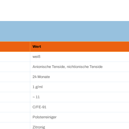
Wert
weiß
Anionische Tenside, nichtionische Tenside
24 Monate
1 g/ml
~ 11
C/FE-91
Polsterreiniger
Zitronig