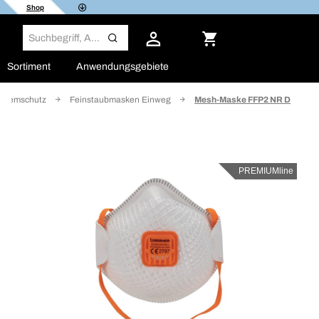
Shop
Sortiment
Anwendungsgebiete
Atemschutz
Feinstaubmasken Einweg
Mesh-Maske FFP2 NR D
PREMIUMline