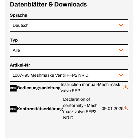
Datenblätter & Downloads
Sprache
Deutsch
Typ
Alle
Artikel-Nr.
1007495 Meshmaske Ventil FFP2 NR D
Instruction manual-Mesh mask
Bedienungsanleitung
valve FFP
Declaration of
conformity - Mesh
09.01.2025
Konformitätserklärung
mask valve FFP2
NR D