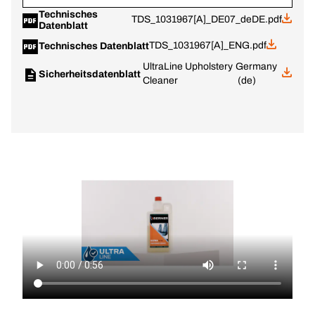
Technisches
TDS_1031967[A]_DE07_deDE.pdf
Datenblatt
TDS_1031967[A]_ENG.pdf
Technisches Datenblatt
UltraLine Upholstery
Germany
Sicherheitsdatenblatt
Cleaner
(de)