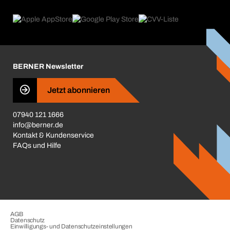
eProcurement
Was wir anbieten
Reparaturen & Rücksendungen
Product Compliance
Produktfinder
Was uns antreibt
Kataloge & Broschüren
Corporate Responsibility
Aktionsübersicht
Karriere
BERNER Newsletter
Business Conduct
Jetzt abonnieren
07940 121 1666
info@berner.de
Kontakt & Kundenservice
FAQs und Hilfe
AGB
Datenschutz
Einwilligungs- und Datenschutzeinstellungen