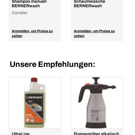
Shampoo manuell
Schaumwäsche
BERNERwash
BERNERwash
Canister
Anmelden, um Preise zu
Anmelden, um Preise zu
sehen
sehen
Unsere Empfehlungen:
UltraLine
Pumpsprüher alkalisch