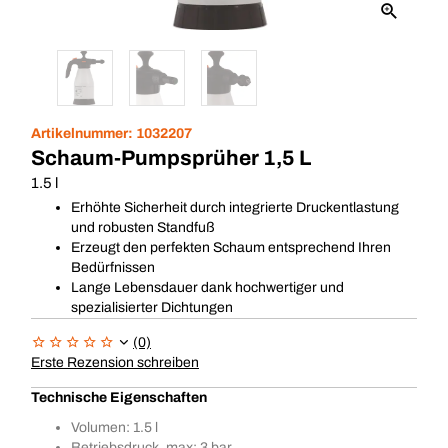
Artikelnummer:
1032207
Schaum-Pumpsprüher 1,5 L
1.5 l
Erhöhte Sicherheit durch integrierte Druckentlastung
und robusten Standfuß
Erzeugt den perfekten Schaum entsprechend Ihren
Bedürfnissen
Lange Lebensdauer dank hochwertiger und
spezialisierter Dichtungen
(0)
Erste Rezension schreiben
Technische Eigenschaften
Volumen: 1.5 l
Betriebsdruck, max: 3 bar