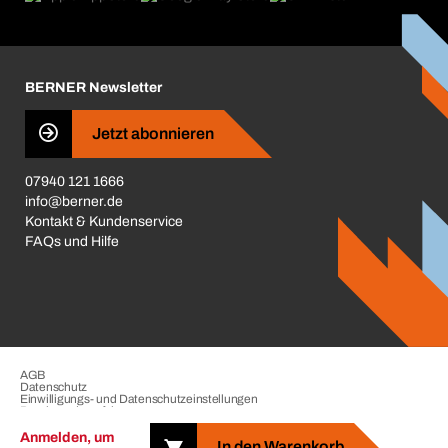
Kataloge & Broschüren
Corporate Responsibility
Aktionsübersicht
Karriere
BERNER Newsletter
Business Conduct
Jetzt abonnieren
07940 121 1666
info@berner.de
Kontakt & Kundenservice
FAQs und Hilfe
AGB
Datenschutz
Einwilligungs- und Datenschutzeinstellungen
Beschwerdeverfahren
Impressum
Anmelden, um
In den Warenkorb