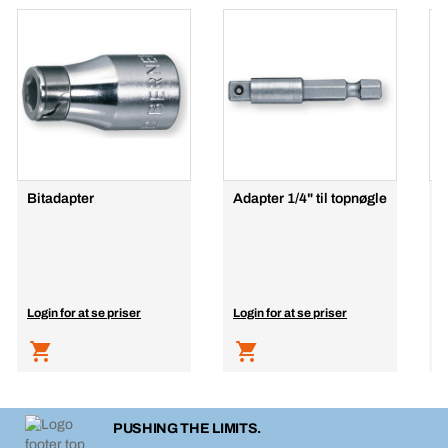
Bitadapter
Adapter 1/4" til topnøgle
R
S
Login for at se priser
Login for at se priser
L
PUSHING THE LIMITS.