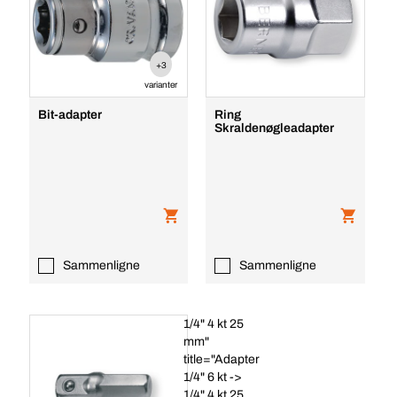
+3
varianter
Bit-adapter
Ring
Skraldenøgleadapter
Sammenligne
Sammenligne
1/4" 4 kt 25
mm"
title="Adapter
1/4" 6 kt ->
1/4" 4 kt 25