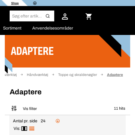
Shop
Sortiment
Anvendelsesområder
ADAPTERE
Filter
Værktøj
Håndværktøj
Toppe og skraldenøgler
Adaptere
Adaptere
11 hits
Vis filter
Antal pr. side
24
Vis: