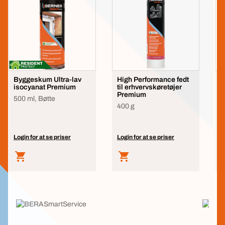
Byggeskum Ultra-lav
High Performance fedt
H
isocyanat Premium
til erhvervskøretøjer
3
Premium
500 ml, Bøtte
400 g
Login for at se priser
Login for at se priser
L