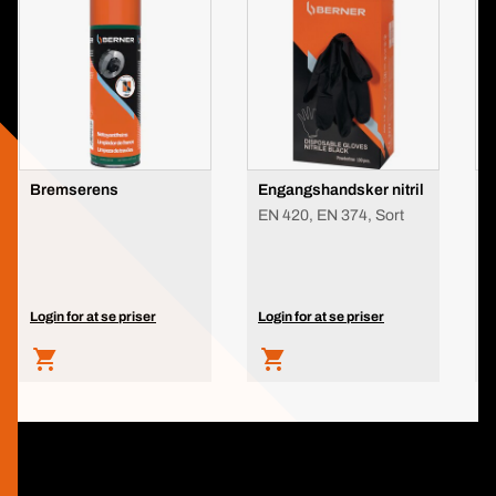
Bremserens
Engangshandsker nitril
B
A
EN 420, EN 374, Sort
P
Login for at se priser
Login for at se priser
L