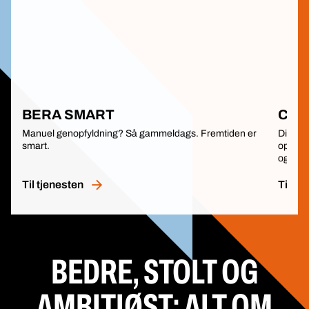
BERA SMART
Che
Manuel genopfyldning? Så gammeldags. Fremtiden er
Din dig
smart.
opbevar
og alti
Til tjenesten
Til tj
BEDRE, STOLT OG
AMBITIØST: ALT OM