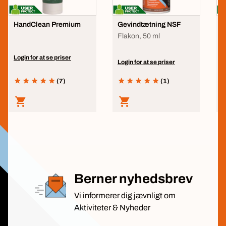
HandClean Premium
Gevindtætning NSF
P
Flakon, 50 ml
2
Login for at se priser
Login for at se priser
L
(7)
(1)
Berner nyhedsbrev
Vi informerer dig jævnligt om
Aktiviteter & Nyheder