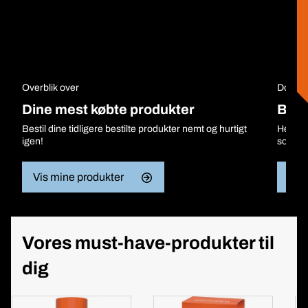
Overblik over
Downlo
Dine mest købte produkter
BER
Bestil dine tidligere bestilte produkter nemt og hurtigt
Her fi
igen!
som we
Vis mine produkter
Vis 
Vores must-have-produkter til
dig