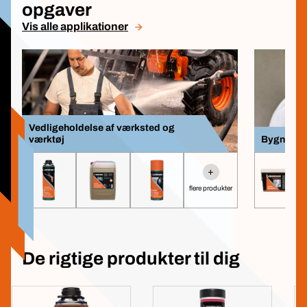
opgaver
Vis alle applikationer
Vedligeholdelse af værksted og
værktøj
Bygnings
+
flere produkter
De rigtige produkter til dig