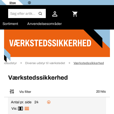
Shop
Sortiment
Anvendelsesområder
VÆRKSTEDSSIKKERHED
Filter
stedsudstyr
Diverse udstyr til værkstedet
Værkstedssikkerhed
Værkstedssikkerhed
20 hits
Vis filter
Antal pr. side
24
Vis: