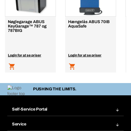
Nøglegarage ABUS
Hængelås ABUS 70IB
H
KeyGarage™ 787 og
AquaSafe
A
787BIG
Login for at se priser
Login for at se priser
L
PUSHING THE LIMITS.
Self-Service Portal
Ordrer
Service
Fakturaer