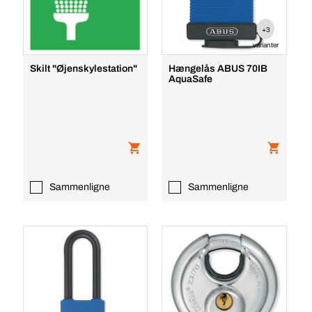
+3
varianter
Skilt "Øjenskylestation"
Hængelås ABUS 70IB
AquaSafe
Sammenligne
Sammenligne