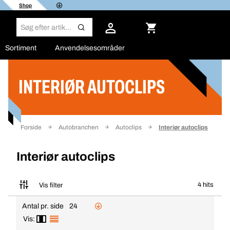
Shop
Sortiment
Anvendelsesområder
INTERIØR AUTOCLIPS
Filter
Forside
Autobranchen
Autoclips
Interiør autoclips
Interiør autoclips
4 hits
Vis filter
Antal pr. side
24
Vis: