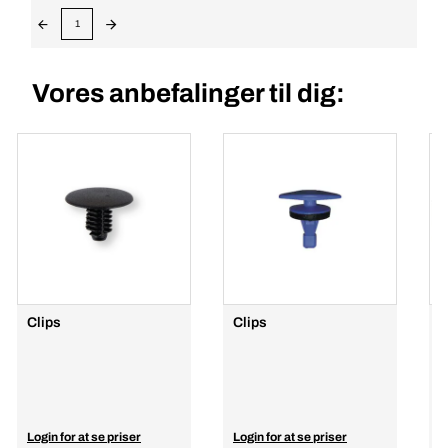
1
Vores anbefalinger til dig:
Clips
Clips
K
T
k
Login for at se priser
Login for at se priser
L