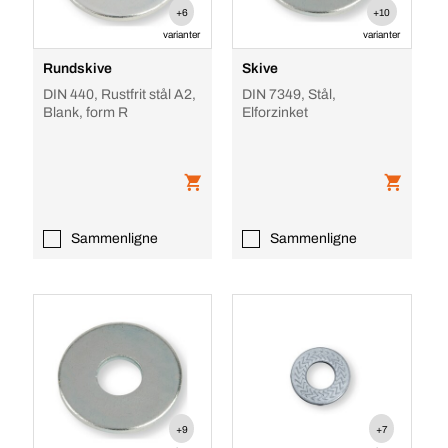
+6
+10
varianter
varianter
Rundskive
Skive
DIN 440, Rustfrit stål A2,
DIN 7349, Stål,
Blank, form R
Elforzinket
Sammenligne
Sammenligne
+9
+7