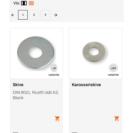
Vis:
1
2
3
+8
+64
varianter
varianter
Skive
Karosseriskive
DIN 9021, Rustfri stål A2,
Blank