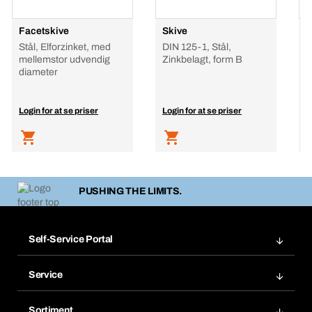
Facetskive
Skive
K
Stål, Elforzinket, med
DIN 125-1, Stål,
mellemstor udvendig
Zinkbelagt, form B
diameter
Login for at se priser
Login for at se priser
L
PUSHING THE LIMITS.
Self-Service Portal
Ordrer
Service
Fakturaer
Bera Modul
Favoritter
Sortiment