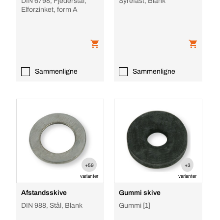
DIN 6798, Fjederstål,
Syrefast, Blank
Elforzinket, form A
Sammenligne
Sammenligne
+59
+3
varianter
varianter
Afstandsskive
Gummi skive
DIN 988, Stål, Blank
Gummi [1]