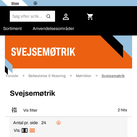
Shop
Sortiment
Anvendelsesområder
SVEJSEMØTRIK
Filter
Forside
Befæstelse & fiksering
Møtrikker
Svejsemøtrik
Svejsemøtrik
2 hits
Vis filter
Antal pr. side
24
Vis: