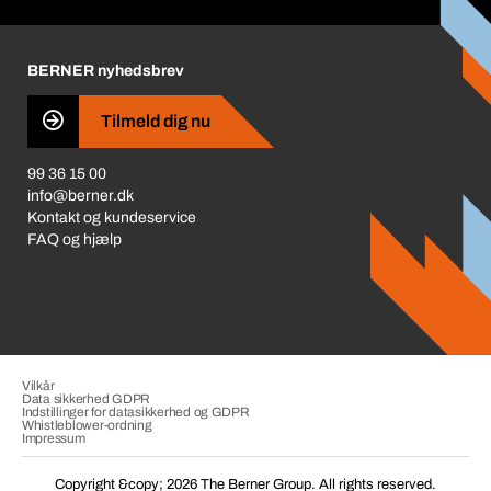
Corporate Responsibility
Prisjustering 2026
Karriere
BERNER nyhedsbrev
Business Conduct
Tilmeld dig nu
99 36 15 00
info@berner.dk
Kontakt og kundeservice
FAQ og hjælp
Vilkår
Data sikkerhed GDPR
Indstillinger for datasikkerhed og GDPR
Whistleblower-ordning
Impressum
Copyright &copy; 2026 The Berner Group. All rights reserved.