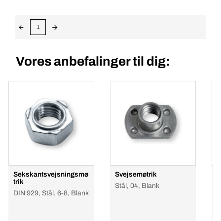
1
Vores anbefalinger til dig:
Sekskantsvejsningsmø
Svejsemøtrik
B
trik
Stål, 04, Blank
DIN 929, Stål, 6-8, Blank