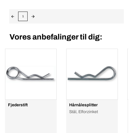
1
Vores anbefalinger til dig:
Fjederstift
Hårnålesplitter
B
Stål, Elforzinket