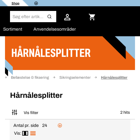
Shop
Sortiment
Anvendelsesområder
HÅRNÅLESPLITTER
Filter
e
Befæstelse & fiksering
Sikringselementer
Hårnålesplitter
Hårnålesplitter
2 hits
Vis filter
Antal pr. side
24
Vis: