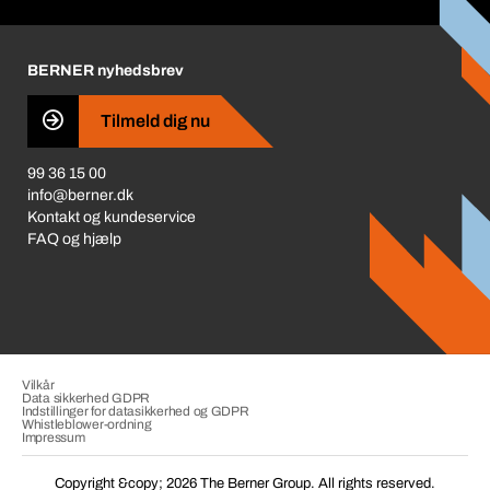
Corporate Responsibility
Prisjustering 2026
Karriere
BERNER nyhedsbrev
Business Conduct
Tilmeld dig nu
99 36 15 00
info@berner.dk
Kontakt og kundeservice
FAQ og hjælp
Vilkår
Data sikkerhed GDPR
Indstillinger for datasikkerhed og GDPR
Whistleblower-ordning
Impressum
Copyright &copy; 2026 The Berner Group. All rights reserved.