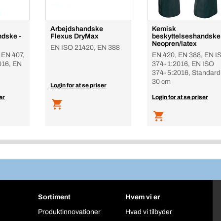
Arbejdshandske
Kemisk
ndske -
Flexus DryMax
beskyttelseshandske
Neopren/latex
EN ISO 21420, EN 388
 EN 407,
EN 420, EN 388, EN I
016, EN
374-1:2016, EN ISO
374-5:2016, Standard
30 cm
Login for at se priser
er
Login for at se priser
Sortiment
Hvem vi er
Produktinnovationer
Hvad vi tilbyder