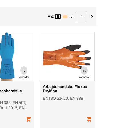
Vis:
1
+2
+5
varianter
varianter
Arbejdshandske Flexus
lseshandske -
DryMax
EN ISO 21420, EN 388
N 388, EN 407,
74-1:2016, EN
5:2016, Premium