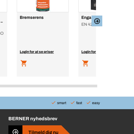
Bremserens
Engangshandsker nitril
 –
EN 420, EN 374, Sort
SO
Login for at se priser
Login for at se priser
smart
fast
easy
BERNER nyhedsbrev
Tilmeld dig nu