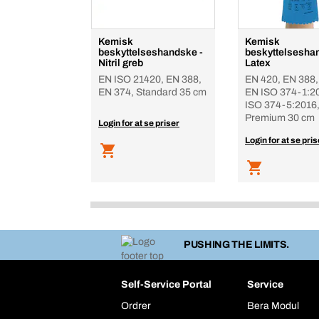
Kemisk
Kemisk
beskyttelseshandske -
beskyttelsesha
Nitril greb
Latex
EN ISO 21420, EN 388,
EN 420, EN 388,
EN 374, Standard 35 cm
EN ISO 374-1:2
ISO 374-5:2016,
Premium 30 cm
Login for at se priser
Login for at se pris
PUSHING THE LIMITS.
Self-Service Portal
Service
Ordrer
Bera Modul