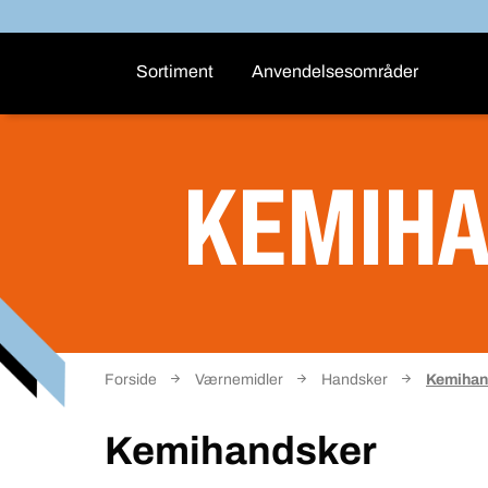
Sortiment
Anvendelsesområder
KEMIH
Forside
Værnemidler
Handsker
Kemihan
Kemihandsker