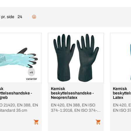
 pr. side
24
+4
varianter
sk
Kemisk
Kemisk
ttelseshandske -
beskyttelseshandske -
beskytte
 greb
Neopren/latex
Latex
O 21420, EN 388, EN
EN 420, EN 388, EN ISO
EN 420, E
Standard 35 cm
374-1:2016, EN ISO 374-
EN ISO 3
5:2016, Standard 30 cm
ISO 374-
30 cm