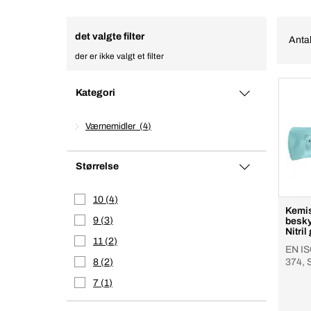
det valgte filter
Antal
der er ikke valgt et filter
Kategori
Værnemidler
4
Størrelse
10
4
Kemi
9
3
besky
Nitril
11
2
EN IS
8
2
374, 
7
1