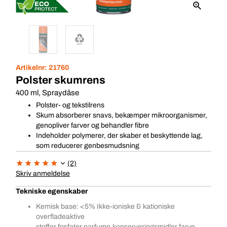
Artikelnr:
21760
Polster skumrens
400 ml, Spraydåse
Polster- og tekstilrens
Skum absorberer snavs, bekæmper mikroorganismer,
genopliver farver og behandler fibre
Indeholder polymerer, der skaber et beskyttende lag,
som reducerer genbesmudsning
(2)
Skriv anmeldelse
Tekniske egenskaber
Kemisk base: <5% Ikke-ioniske & kationiske
overfladeaktive
stoffer,fosfater,parfume,konserveringsmidler,farve