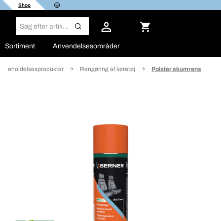
Shop
Sortiment
Anvendelsesområder
dligeholdelsesprodukter
Rengøring af køretøj
Polster skumrens