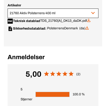
Artikelnr
21760 Aktiv Polsterrens 400 ml
TDS_21760[A]_DK13_daDK.pdf
Teknisk datablad
Polsterrens
Denmark (da)
Sikkerhedsdatablad:
Anmeldelser
5,00
(2)
5
100.0 %
Stjerner