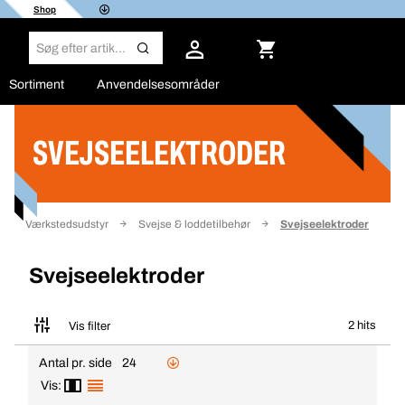
Shop
Sortiment
Anvendelsesområder
SVEJSEELEKTRODER
Filter
Værkstedsudstyr
Svejse & loddetilbehør
Svejseelektroder
Svejseelektroder
2 hits
Vis filter
Antal pr. side
24
Vis: