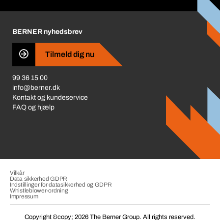
Corporate Responsibility
Prisjustering 2026
Karriere
BERNER nyhedsbrev
Business Conduct
Tilmeld dig nu
99 36 15 00
info@berner.dk
Kontakt og kundeservice
FAQ og hjælp
Vilkår
Data sikkerhed GDPR
Indstillinger for datasikkerhed og GDPR
Whistleblower-ordning
Impressum
Copyright &copy; 2026 The Berner Group. All rights reserved.