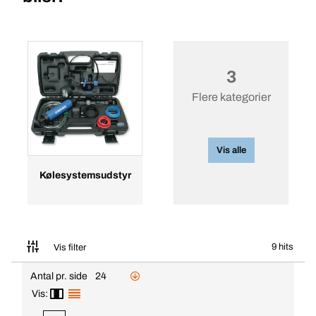
3
Flere kategorier
Vis alle
Kølesystemsudstyr
9 hits
Vis filter
Antal pr. side
24
Vis: