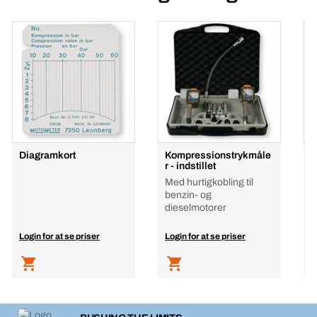
Diagramkort
Kompressionstrykmåle
K
r - indstillet
r
Med hurtigkobling til
t
benzin- og
dieselmotorer
Login for at se priser
Login for at se priser
L