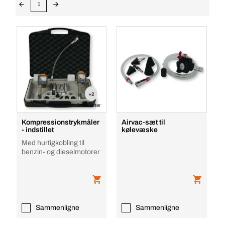
1
+2
varianter
Kompressionstrykmåler
Airvac-sæt til
- indstillet
kølevæske
Med hurtigkobling til
benzin- og dieselmotorer
Sammenligne
Sammenligne