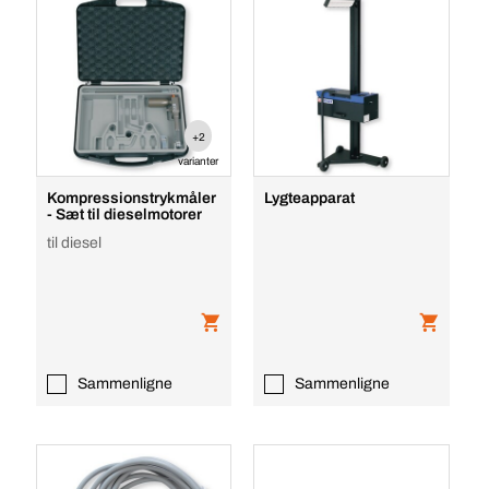
+2
varianter
Kompressionstrykmåler
Lygteapparat
- Sæt til dieselmotorer
til diesel
Sammenligne
Sammenligne