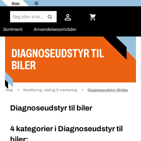
Shop
Sortiment
Anvendelsesområder
DIAGNOSEUDSTYR TIL
Filter
BILER
Værktøj
Nivellering, måling & markering
Diagnoseudstyr til biler
Diagnoseudstyr til biler
4 kategorier i
Diagnoseudstyr til
biler: