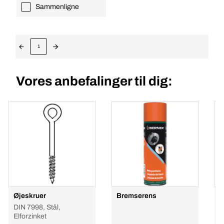
Sammenligne
1
Vores anbefalinger til dig:
Øjeskruer
Bremserens
E
DIN 7998, Stål,
E
Elforzinket