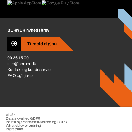
Hvad der driver os
Miljøpolitik ISO 14001
Corporate Responsibility
Prisjustering 2026
Karriere
BERNER nyhedsbrev
Business Conduct
Tilmeld dig nu
99 36 15 00
info@berner.dk
Kontakt og kundeservice
FAQ og hjælp
Vilkår
Data sikkerhed GDPR
Indstillinger for datasikkerhed og GDPR
Whistleblower-ordning
Impressum