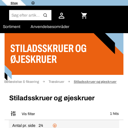
Shop
Sortiment
Anvendelsesområder
STILADSSKRUER OG
Filter
ØJESKRUER
Befæstelse & fiksering
Træskruer
Stiladsskruer og øjeskruer
Stiladsskruer og øjeskruer
1 hits
Vis filter
Antal pr. side
24