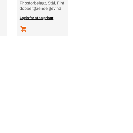
Phosforbelagt, Stål, Fint
dobbeltgående gevind
Login for at se priser