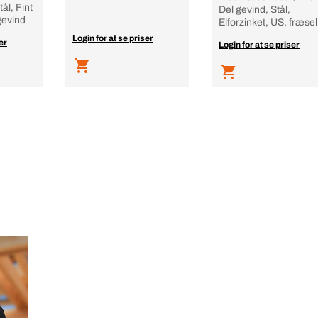
ål, Fint
Del gevind, Stål,
gevind
Elforzinket, US, fræsel
Login for at se priser
er
Login for at se priser