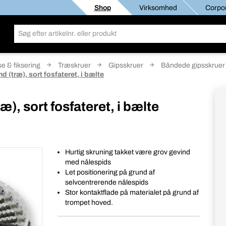
Shop
Virksomhed
Corpor
e & fiksering
Træskruer
Gipsskruer
Båndede gipsskruer
d (træ), sort fosfateret, i bælte
æ), sort fosfateret, i bælte
Hurtig skruning takket være grov gevind
med nålespids
Let positionering på grund af
selvcentrerende nålespids
Stor kontaktflade på materialet på grund af
trompet hoved.