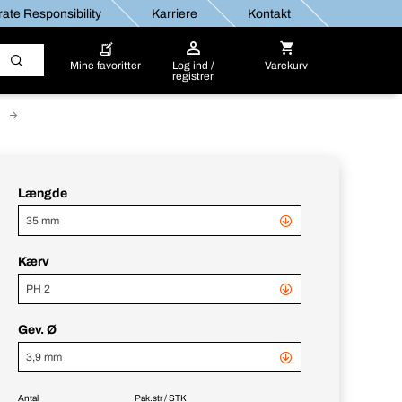
ate Responsibility
Karriere
Kontakt
Mine favoritter
Log ind /
Varekurv
registrer
Længde
35 mm
Kærv
PH 2
Gev. Ø
3,9 mm
Antal
Pak.str / STK