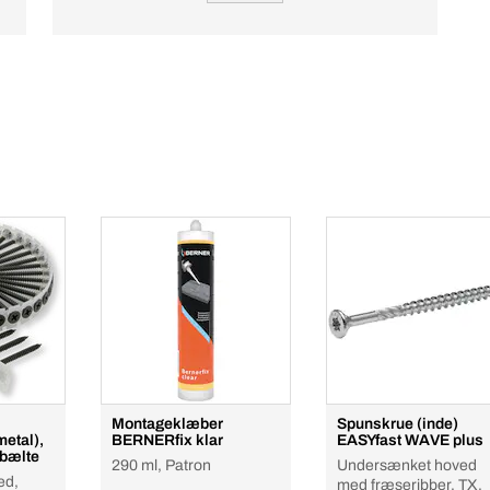
Montageklæber
Spunskrue (inde)
metal),
BERNERfix klar
EASYfast WAVE plus
i bælte
290 ml, Patron
Undersænket hoved
ed,
med fræseribber, TX,