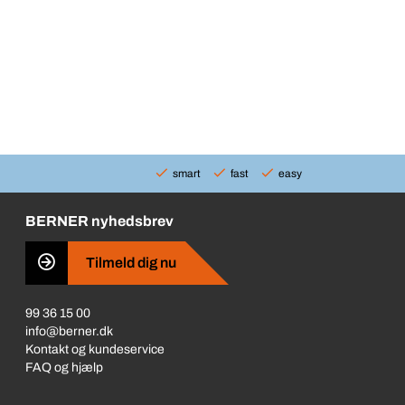
smart
fast
easy
BERNER nyhedsbrev
Tilmeld dig nu
99 36 15 00
info@berner.dk
Kontakt og kundeservice
FAQ og hjælp