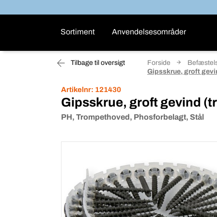
Sortiment
Anvendelsesområder
Tilbage til oversigt
Forside
Befæstels
Gipsskrue, groft gevin
Artikelnr:
121430
Gipsskrue, groft gevind (tr
PH, Trompethoved, Phosforbelagt, Stål