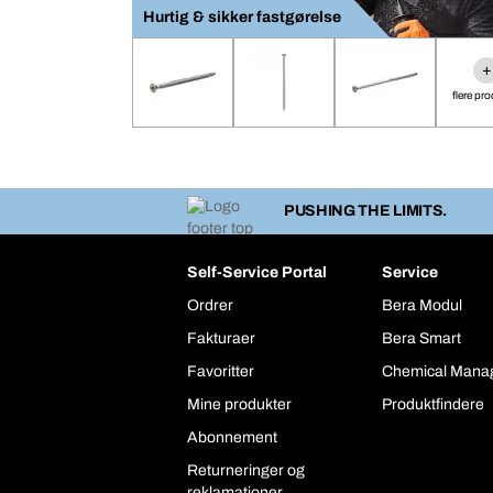
Hurtig & sikker fastgørelse
+
flere pr
PUSHING THE LIMITS.
Self-Service Portal
Service
Ordrer
Bera Modul
Fakturaer
Bera Smart
Favoritter
Chemical Mana
Mine produkter
Produktfindere
Abonnement
Returneringer og
reklamationer