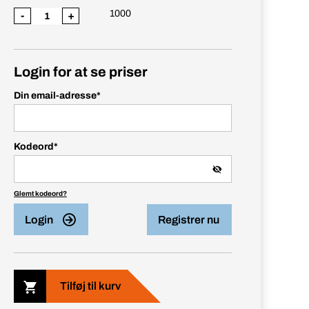
1000
-
+
Login for at se priser
Din email-adresse
*
Kodeord
*
Glemt kodeord?
Login
Registrer nu
Tilføj til kurv