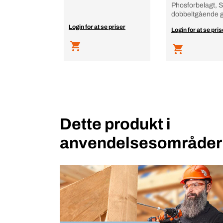
Phosforbelagt, St
dobbeltgående 
Login for at se priser
Login for at se pris
Dette produkt i
anvendelsesområder