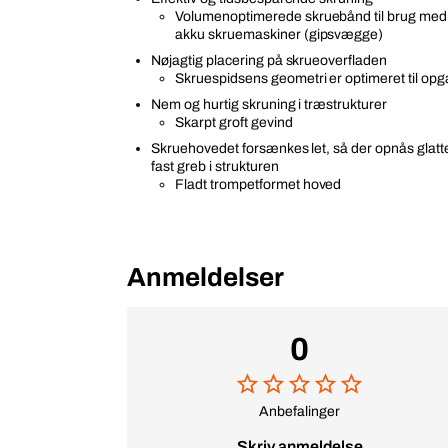
Volumenoptimerede skruebånd til brug med f
akku skruemaskiner (gipsvægge)
Nøjagtig placering på skrueoverfladen
Skruespidsens geometri er optimeret til op
Nem og hurtig skruning i træstrukturer
Skarpt groft gevind
Skruehovedet forsænkes let, så der opnås glatt
fast greb i strukturen
Fladt trompetformet hoved
Anmeldelser
0
Anbefalinger
Skriv anmeldelse