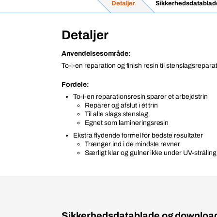
Detaljer
Sikkerhedsdatablad
Detaljer
Anvendelsesområde:
To-i-en reparation og finish resin til stenslagsrepara
Fordele:
To-i-en reparationsresin sparer et arbejdstrin
Reparer og afslut i ét trin
Til alle slags stenslag
Egnet som lamineringsresin
Ekstra flydende formel for bedste resultater
Trænger ind i de mindste revner
Særligt klar og gulner ikke under UV-stråling
Sikkerhedsdatablade og downloa