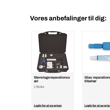
Vores anbefalinger til dig:
Stenslagsreparationss
Glas reparatio
æt
tilbehør
1 Boks
Login for at se priser
Login for at se pris