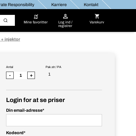
ate Responsibility
Karriere
Kontakt
Mine favoritter
Log ind /
Varekurv
registrer
+ injektor
Antal
Pak.str / PA
1
-
+
Login for at se priser
Din email-adresse
*
Kodeord
*