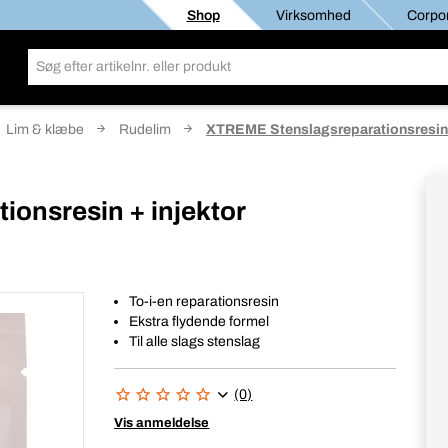
Shop
Virksomhed
Corpor
Lim & klæbe
Rudelim
XTREME Stenslagsreparationsresin 
onsresin + injektor
To-i-en reparationsresin
Ekstra flydende formel
Til alle slags stenslag
(0)
Vis anmeldelse