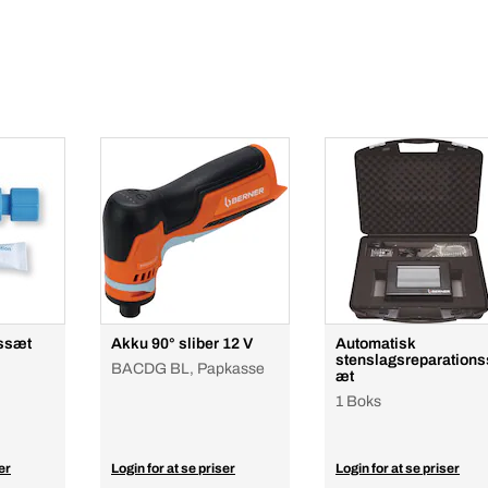
nssæt
Akku 90° sliber 12 V
Automatisk
stenslagsreparations
BACDG BL, Papkasse
æt
1 Boks
er
Login for at se priser
Login for at se priser