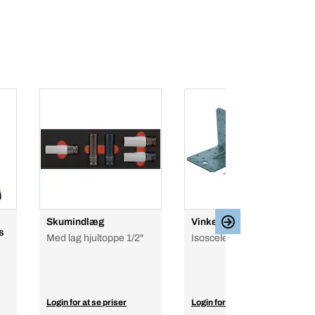
Skumindlæg
Vinkelbeslag
s
Med lag hjultoppe 1/2"
Isosceles/ligesidet vinkel
Login for at se priser
Login for at se priser