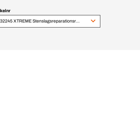
ikelnr
1032245 XTREME Stenslagsreparationsresin 1,7g + injektor