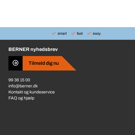
smart
fast
easy
BERNER nyhedsbrev
Tilmeld dig nu
99 36 15 00
info@berner.dk
Kontakt og kundeservice
FAQ og hjælp