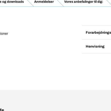
e og downloads
Anmeldelser
Vores anbefalinger til dig:
Forarbejdnings
tioner
Henvisning
ds