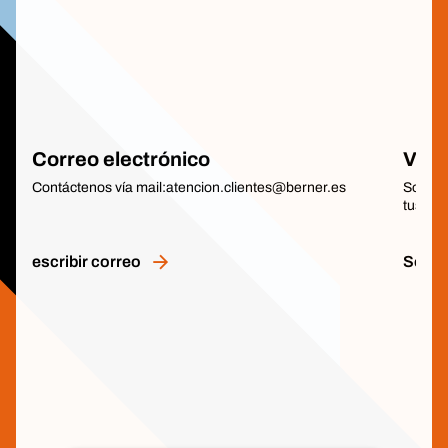
Correo electrónico
Visit
Contáctenos vía mail:atencion.clientes@berner.es
Solicit
tus pr
escribir correo
Solici