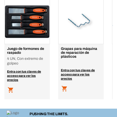
Juego de formones de
Grapas para máquina
J
raspado
de reparación de
u
plásticos
4 UN, Con extremo de
U
golpeo
Entra con tus claves de
E
Entra con tus claves de
acceso para ver los
a
acceso para ver los
precios
p
precios
PUSHING THE LIMITS.