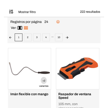
222 resultados
Mostrar filtro
Registros por página
24
Ver:
...
1
2
3
4
10
+2
variantes
Imán flexible con mango
Raspador de ventana
Speed
105 mm, con