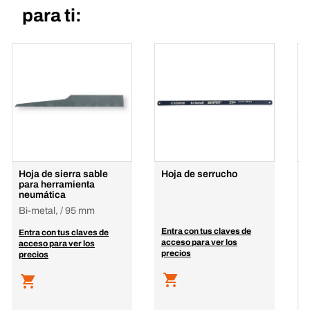
para ti:
Hoja de sierra sable
Hoja de serrucho
H
para herramienta
s
neumática
B
Bi-metal, / 95 mm
Entra con tus claves de
E
Entra con tus claves de
acceso para ver los
a
acceso para ver los
precios
p
precios