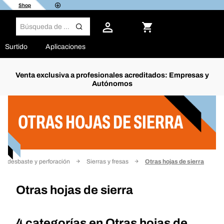
Shop
Surtido
Aplicaciones
Venta exclusiva a profesionales acreditados: Empresas y
Autónomos
Filtro
OTRAS HOJAS DE SIERRA
e, desbaste y perforación
Sierras y fresas
Otras hojas de sierra
Otras hojas de sierra
4 categorías en
Otras hojas de