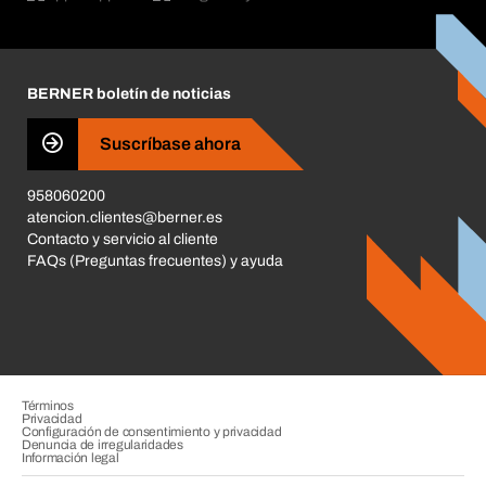
Corporate Responsibility
Carrera
BERNER boletín de noticias
Tiendas BERNER
Business Conduct
Suscríbase ahora
958060200
atencion.clientes@berner.es
Contacto y servicio al cliente
FAQs (Preguntas frecuentes) y ayuda
Términos
Privacidad
Configuración de consentimiento y privacidad
Denuncia de irregularidades
Información legal