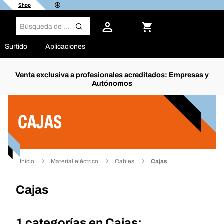
Shop
Surtido
Aplicaciones
Venta exclusiva a profesionales acreditados: Empresas y
Autónomos
Filtro
CAJAS
Inicio
Material eléctrico
Cables
Cajas
Cajas
1 categorías en
Cajas: