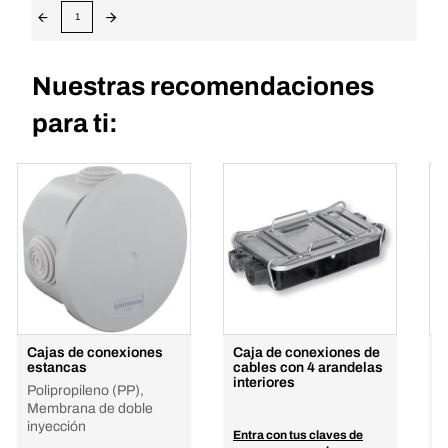
1
Nuestras recomendaciones
para ti:
Cajas de conexiones
Caja de conexiones de
C
estancas
cables con 4 arandelas
c
interiores
a
Polipropileno (PP),
Membrana de doble
inyección
Entra con tus claves de
E