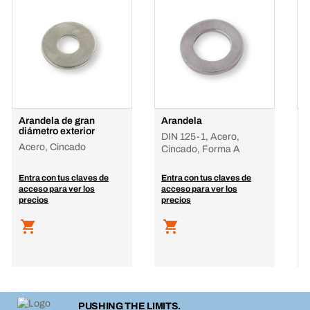
Arandela de gran
Arandela
A
diámetro exterior
DIN 125-1, Acero,
D
Acero, Cincado
Cincado, Forma A
i
1
Entra con tus claves de
Entra con tus claves de
E
acceso para ver los
acceso para ver los
a
precios
precios
p
PUSHING THE LIMITS.