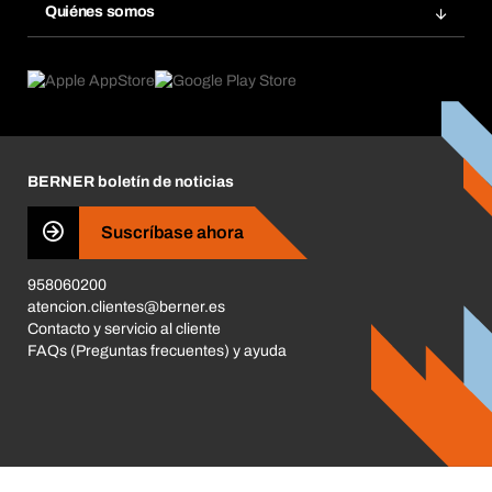
Gestión Química
Quiénes somos
Pedidos programados
Aplicaciones
eProcurement
Qué ofrecemos
Devoluciones e incidencias
Product Compliance
Buscadores de productos
Lo que nos mueve
Corporate Responsibility
Carrera
BERNER boletín de noticias
Tiendas BERNER
Business Conduct
Suscríbase ahora
958060200
atencion.clientes@berner.es
Contacto y servicio al cliente
FAQs (Preguntas frecuentes) y ayuda