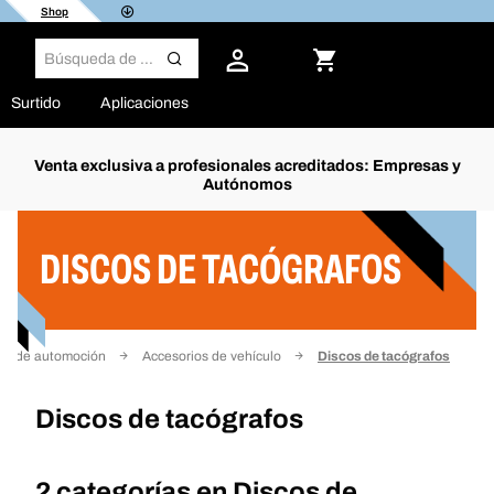
Shop
Surtido
Aplicaciones
Venta exclusiva a profesionales acreditados: Empresas y
Autónomos
Filtro
DISCOS DE TACÓGRAFOS
to de automoción
Accesorios de vehículo
Discos de tacógrafos
Discos de tacógrafos
2 categorías en
Discos de