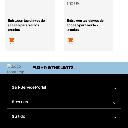
100 UN
M
l
e
Entra con tus claves de
Entra con tus claves de
E
acceso para ver los
acceso para ver los
a
precios
precios
p
PUSHING THE LIMITS.
Self-Service Portal
Pedidos
Services
Facturas
Bera Modul
Grupos Favoritos
Surtido
Bera Smart
Repetir pedido
Innovaciones de productos