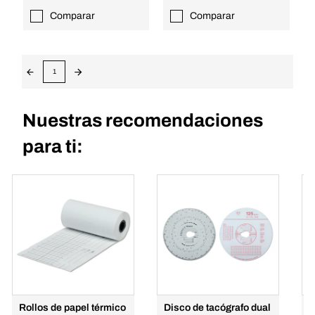
Comparar
Comparar
1
Nuestras recomendaciones
para ti:
Rollos de papel térmico
Disco de tacógrafo dual
L