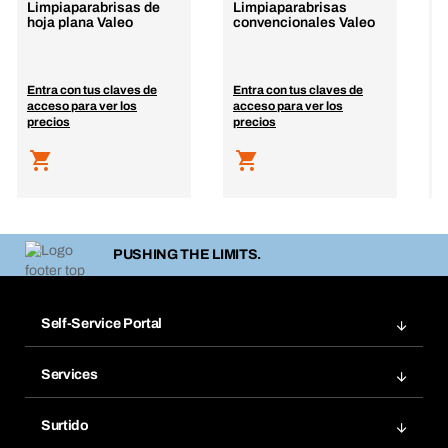
Limpiaparabrisas de
Limpiaparabrisas
L
hoja plana Valeo
convencionales Valeo
M
l
e
Entra con tus claves de
Entra con tus claves de
E
acceso para ver los
acceso para ver los
a
precios
precios
p
PUSHING THE LIMITS.
Self-Service Portal
Pedidos
Services
Facturas
Bera Modul
Grupos Favoritos
Surtido
Bera Smart