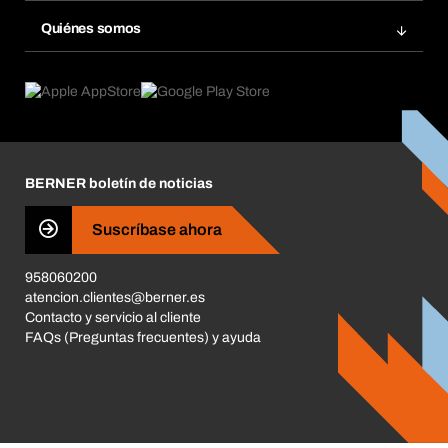
Repetir pedido
Innovaciones de productos
Gestión Química
Quiénes somos
Pedidos programados
Aplicaciones
eProcurement
Qué ofrecemos
Devoluciones e incidencias
Product Compliance
Buscadores de productos
Lo que nos mueve
Corporate Responsibility
Carrera
BERNER boletín de noticias
Tiendas BERNER
Business Conduct
Suscríbase ahora
958060200
atencion.clientes@berner.es
Contacto y servicio al cliente
FAQs (Preguntas frecuentes) y ayuda