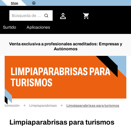
Shop
Surtido
Aplicaciones
Venta exclusiva a profesionales acreditados: Empresas y
Autónomos
Filtro
LIMPIAPARABRISAS PARA
TURISMOS
 automoción
Limpiaparabrisas
Limpiaparabrisas para turismos
Limpiaparabrisas para turismos