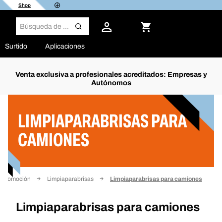
Shop
Surtido
Aplicaciones
Venta exclusiva a profesionales acreditados: Empresas y
Autónomos
Filtro
LIMPIAPARABRISAS PARA
CAMIONES
automoción
Limpiaparabrisas
Limpiaparabrisas para camiones
Limpiaparabrisas para camiones