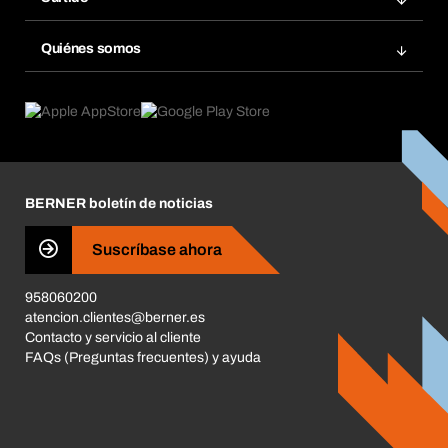
Bera Smart
Repetir pedido
Innovaciones de productos
Gestión Química
Quiénes somos
Pedidos programados
Aplicaciones
eProcurement
Qué ofrecemos
Devoluciones e incidencias
Product Compliance
Buscadores de productos
Lo que nos mueve
Corporate Responsibility
Carrera
BERNER boletín de noticias
Tiendas BERNER
Business Conduct
Suscríbase ahora
958060200
atencion.clientes@berner.es
Contacto y servicio al cliente
FAQs (Preguntas frecuentes) y ayuda