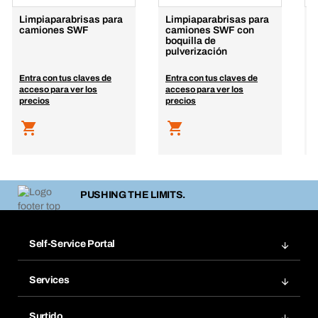
Limpiaparabrisas para
Limpiaparabrisas para
L
camiones SWF
camiones SWF con
M
boquilla de
l
pulverización
e
Entra con tus claves de
Entra con tus claves de
E
acceso para ver los
acceso para ver los
a
precios
precios
p
PUSHING THE LIMITS.
Self-Service Portal
Pedidos
Services
Facturas
Bera Modul
Grupos Favoritos
Surtido