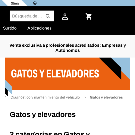
Shop
Surtido
Aplicaciones
Venta exclusiva a profesionales acreditados: Empresas y
Autónomos
Filtro
GATOS Y ELEVADORES
r
Diagnóstico y mantenimiento del vehículo
Gatos y elevadores
Gatos y elevadores
3 categorías en
Gatos y