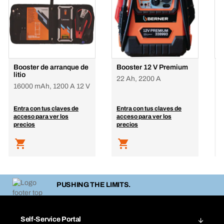
Booster de arranque de
Booster 12 V Premium
A
litio
b
22 Ah, 2200 A
16000 mAh, 1200 A 12 V
Entra con tus claves de
Entra con tus claves de
E
acceso para ver los
acceso para ver los
a
precios
precios
p
PUSHING THE LIMITS.
Self-Service Portal