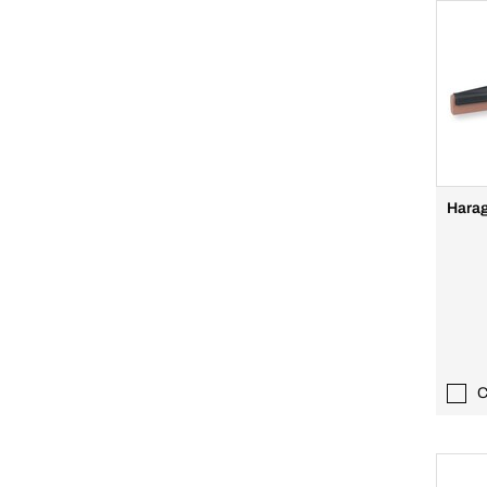
Hara
C