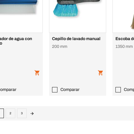
dor de agua con
Cepillo de lavado manual
Escoba de
o
200 mm
1350 mm
omparar
Comparar
Comp
2
3