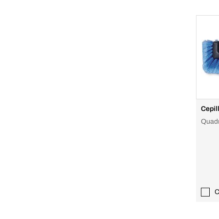
Cepil
Quad
C