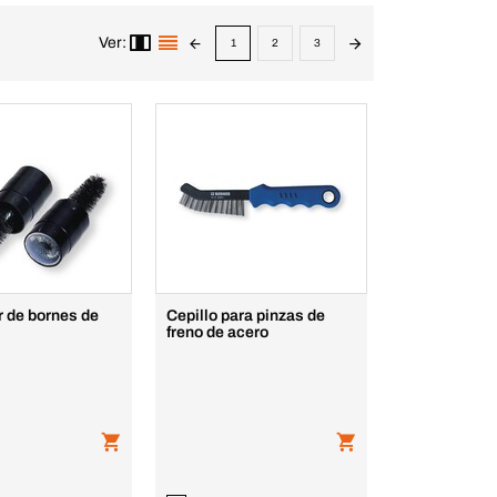
Ver:
1
2
3
r de bornes de
Cepillo para pinzas de
freno de acero