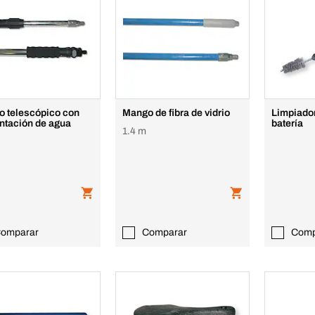
 telescópico con
Mango de fibra de vidrio
Limpiado
ntación de agua
batería
1.4 m
omparar
Comparar
Comp