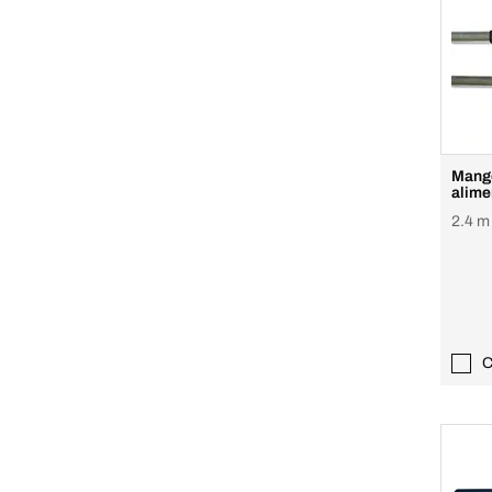
Mango
alime
2.4 m
C