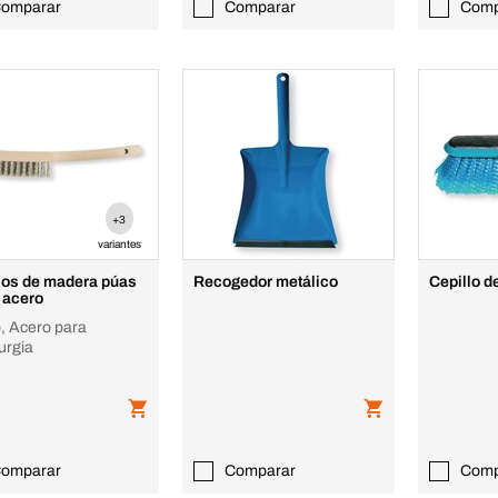
omparar
Comparar
Comp
+3
variantes
los de madera púas
Recogedor metálico
Cepillo d
 acero
, Acero para
urgia
omparar
Comparar
Comp