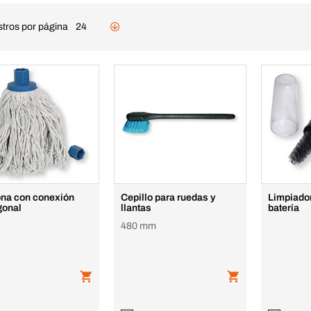
stros por página
24
na con conexión
Cepillo para ruedas y
Limpiado
gonal
llantas
batería
480 mm