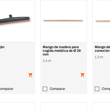
gán
Mango de madera para
Mango de
cogida metálica de Ø 28
conexión
mm
1.3 m
1.4 m
omparar
Comparar
Comp