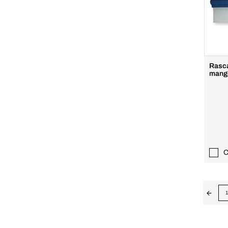
Rasca
mang
C
1