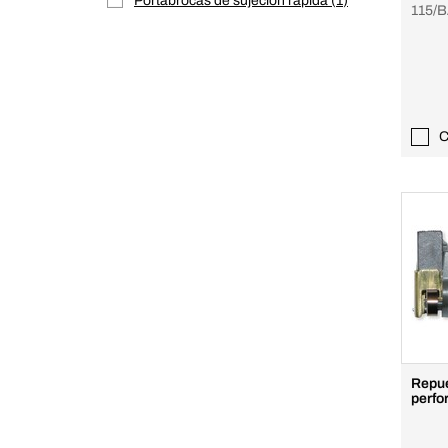
Portabrocas de sujeción rápida
1
115/
C
Repue
perfo