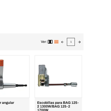
Ver:
1
r angular
Escobillas para BAG 125-
2 1300W/BAG 125-2
1700W