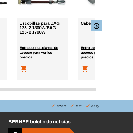
Escobillas para BAG
Cabezal llave
125-2 1300W/BAG
125-2 1700W
Entra con tus claves de
Entra con tus claves de
acceso para ver los
acceso para ver los
precios
precios
smart
fast
easy
BERNER boletín de noticias