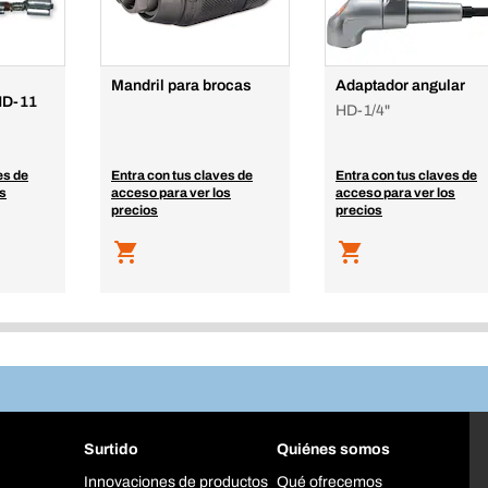
Mandril para brocas
Adaptador angular
HD-11
HD-1/4"
es de
Entra con tus claves de
Entra con tus claves de
os
acceso para ver los
acceso para ver los
precios
precios
Surtido
Quiénes somos
Innovaciones de productos
Qué ofrecemos