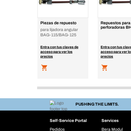
Piezas de repuesto
Repuestos para
perforadoras B
para lijadora angular
BAG-115/BAG-125
Entra con tus claves de
Entra con tus clav
acceso para ver los
acceso para ver l
precios
precios
PUSHING THE LIMITS.
Self-Service Portal
Services
Pedidos
Bera Modul