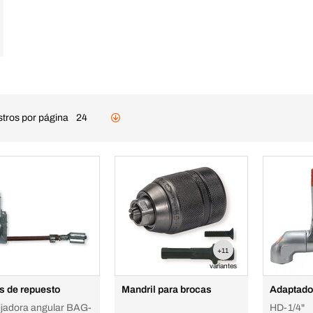
stros por página
24
+11
variantes
s de repuesto
Mandril para brocas
Adaptado
lijadora angular BAG-
HD-1/4"