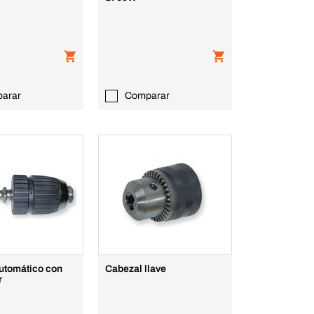
arar
Comparar
automático con
Cabezal llave
r