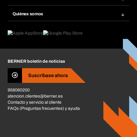
Bera Smart
Repetir pedido
Innovaciones de productos
Gestión Química
Quiénes somos
Pedidos programados
Aplicaciones
eProcurement
Qué ofrecemos
Devoluciones e incidencias
Product Compliance
Buscadores de productos
Lo que nos mueve
Corporate Responsibility
Carrera
BERNER boletín de noticias
Tiendas BERNER
Business Conduct
Suscríbase ahora
958060200
atencion.clientes@berner.es
Contacto y servicio al cliente
FAQs (Preguntas frecuentes) y ayuda