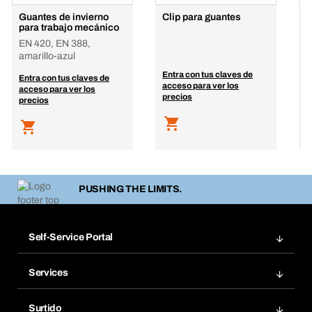
Guantes de invierno
Clip para guantes
G
para trabajo mecánico
F
EN 420, EN 388,
E
amarillo-azul
E
Entra con tus claves de
Entra con tus claves de
E
acceso para ver los
acceso para ver los
a
precios
precios
p
PUSHING THE LIMITS.
Self-Service Portal
Pedidos
Services
Facturas
Bera Modul
Grupos Favoritos
Surtido