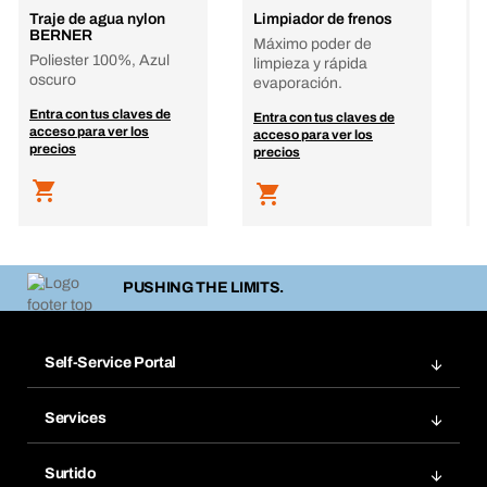
Traje de agua nylon
Limpiador de frenos
J
BERNER
3
Máximo poder de
Poliester 100%, Azul
3
limpieza y rápida
oscuro
evaporación.
E
Entra con tus claves de
Entra con tus claves de
a
acceso para ver los
acceso para ver los
p
precios
precios
PUSHING THE LIMITS.
Self-Service Portal
Pedidos
Services
Facturas
Bera Modul
Grupos Favoritos
Surtido