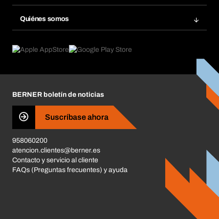
Bera Smart
Repetir pedido
Innovaciones de productos
Gestión Química
Quiénes somos
Pedidos programados
Aplicaciones
eProcurement
Qué ofrecemos
Devoluciones e incidencias
Product Compliance
Buscadores de productos
Lo que nos mueve
Corporate Responsibility
Carrera
BERNER boletín de noticias
Tiendas BERNER
Business Conduct
Suscríbase ahora
958060200
atencion.clientes@berner.es
Contacto y servicio al cliente
FAQs (Preguntas frecuentes) y ayuda