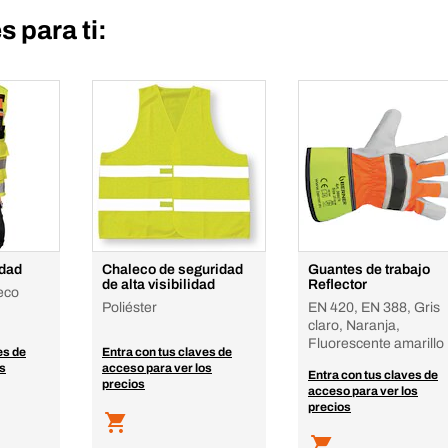
 para ti:
idad
Chaleco de seguridad
Guantes de trabajo
de alta visibilidad
Reflector
eco
Poliéster
EN 420, EN 388, Gris
claro, Naranja,
Fluorescente amarillo
es de
Entra con tus claves de
os
acceso para ver los
Entra con tus claves de
precios
acceso para ver los
precios