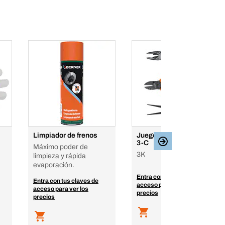
Limpiador de frenos
Juego de tres alicates
3-C
Máximo poder de
3K
limpieza y rápida
evaporación.
Entra con tus claves de
Entra con tus claves de
acceso para ver los
acceso para ver los
precios
precios