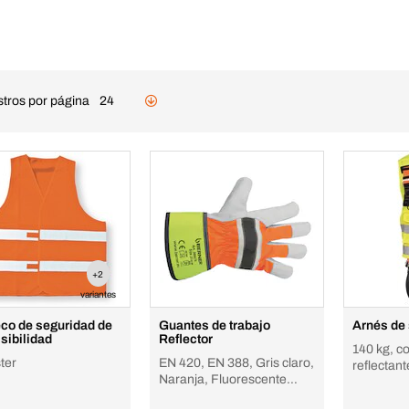
stros por página
24
+2
variantes
co de seguridad de
Guantes de trabajo
Arnés de
isibilidad
Reflector
140 kg, c
ter
EN 420, EN 388, Gris claro,
reflectant
Naranja, Fluorescente
amarillo