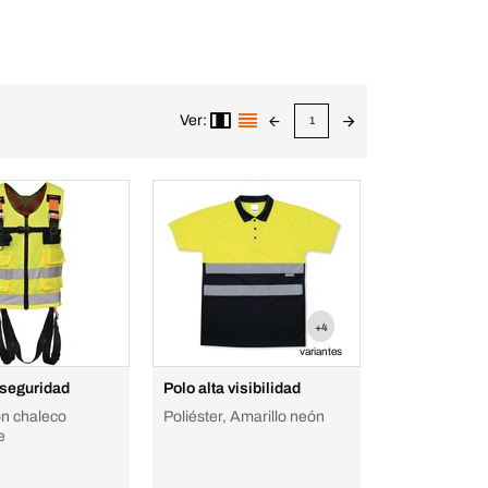
Ver:
1
+4
variantes
 seguridad
Polo alta visibilidad
on chaleco
Poliéster, Amarillo neón
e