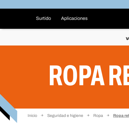
Surtido
Aplicaciones
V
ROPA R
Inicio
Seguridad e higiene
Ropa
Ropa ref