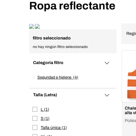
Ropa reflectante
Regi
filtro seleccionado
no hay ningún filtro seleccionado
Categoria filtro
Seguridad e higiene
4
Talla (Letra)
Chale
L
1
alta v
S
1
Poliés
Talla única
1