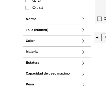
XL
1
XXL
1
C
Norma
Talla (número)
1
Color
Material
Estatura
Capacidad de peso máximo
Peso