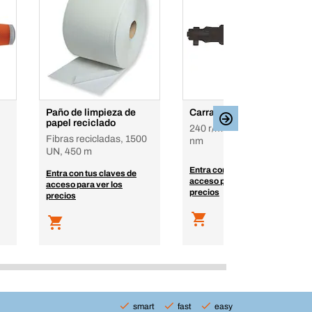
Paño de limpieza de
Carraca neumática 1/4"
papel reciclado
240 r/min, 1/4 Pulg., 40
Fibras recicladas, 1500
nm
UN, 450 m
Entra con tus claves de
Entra con tus claves de
acceso para ver los
acceso para ver los
precios
precios
smart
fast
easy