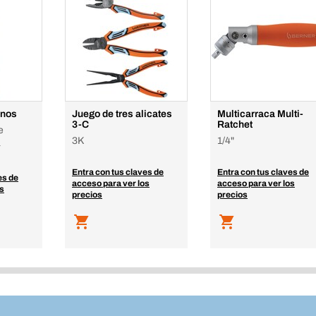
enos
Juego de tres alicates
Multicarraca Multi-
3-C
Ratchet
e
3K
1/4"
a
Entra con tus claves de
Entra con tus claves de
es de
acceso para ver los
acceso para ver los
os
precios
precios