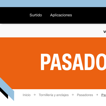
Surtido
Aplicaciones
V
PASADO
Inicio
Tornillería y anclajes
Pasadores
Pa