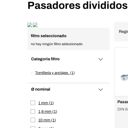
Pasadores divididos
Regi
filtro seleccionado
no hay ningún filtro seleccionado
Categoria filtro
Tornillería y anclajes
1
Ø nominal
Pasad
1 mm
1
DIN 9
1,6 mm
1
10 mm
1