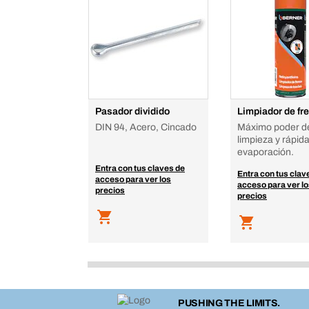
Pasador dividido
Limpiador de fr
DIN 94, Acero, Cincado
Máximo poder d
limpieza y rápid
evaporación.
Entra con tus claves de
Entra con tus clav
acceso para ver los
acceso para ver l
precios
precios
PUSHING THE LIMITS.