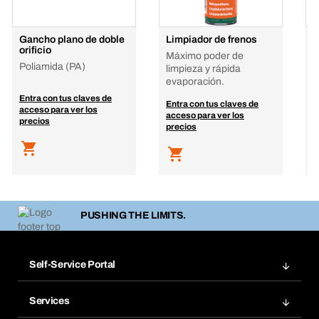
Gancho plano de doble
Limpiador de frenos
J
orificio
3
Máximo poder de
Poliamida (PA)
3
limpieza y rápida
evaporación.
Entra con tus claves de
E
Entra con tus claves de
acceso para ver los
a
acceso para ver los
precios
p
precios
PUSHING THE LIMITS.
Self-Service Portal
Pedidos
Services
Facturas