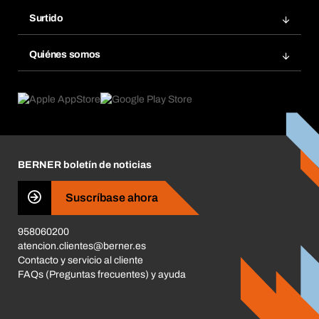
Bera Modul
Grupos Favoritos
Surtido
Bera Smart
Repetir pedido
Innovaciones de productos
Gestión Química
Quiénes somos
Pedidos programados
Aplicaciones
eProcurement
Qué ofrecemos
Devoluciones e incidencias
Product Compliance
Buscadores de productos
Lo que nos mueve
Corporate Responsibility
Carrera
BERNER boletín de noticias
Tiendas BERNER
Business Conduct
Suscríbase ahora
958060200
atencion.clientes@berner.es
Contacto y servicio al cliente
FAQs (Preguntas frecuentes) y ayuda