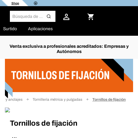
Shop
Surtido
Aplicaciones
Venta exclusiva a profesionales acreditados: Empresas y
Autónomos
Filtro
TORNILLOS DE FIJACIÓN
ería y anclajes
Tornillería métrica y pulgadas
Tornillos de fijación
Tornillos de fijación