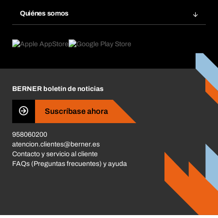
Repetir pedido
Innovaciones de productos
Gestión Química
Quiénes somos
Pedidos programados
Aplicaciones
eProcurement
Qué ofrecemos
Devoluciones e incidencias
Product Compliance
Buscadores de productos
Lo que nos mueve
Corporate Responsibility
Carrera
BERNER boletín de noticias
Tiendas BERNER
Business Conduct
Suscríbase ahora
958060200
atencion.clientes@berner.es
Contacto y servicio al cliente
FAQs (Preguntas frecuentes) y ayuda