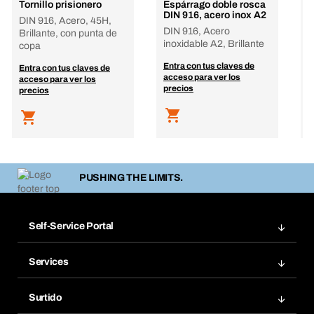
Tornillo prisionero
Espárrago doble rosca
T
DIN 916, acero inox A2
DIN 916, Acero, 45H,
D
DIN 916, Acero
Brillante, con punta de
B
inoxidable A2, Brillante
copa
c
Entra con tus claves de
Entra con tus claves de
E
acceso para ver los
acceso para ver los
a
precios
precios
p
PUSHING THE LIMITS.
Self-Service Portal
Pedidos
Services
Facturas
Bera Modul
Grupos Favoritos
Surtido
Bera Smart