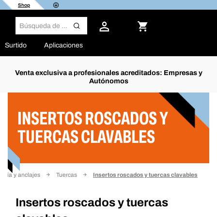
Shop
Surtido
Aplicaciones
Venta exclusiva a profesionales acreditados: Empresas y
Autónomos
Filtro
INSERTOS ROSCADOS Y
TUERCAS CLAVABLES
llería y anclajes
Tuercas
Insertos roscados y tuercas clavables
Insertos roscados y tuercas