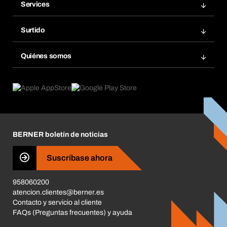
Services
Facturas
Bera Modul
Grupos Favoritos
Surtido
Bera Smart
Repetir pedido
Innovaciones de productos
Gestión Química
Quiénes somos
Pedidos programados
Aplicaciones
eProcurement
Qué ofrecemos
Devoluciones e incidencias
Product Compliance
Buscadores de productos
Lo que nos mueve
Corporate Responsibility
Carrera
BERNER boletín de noticias
Tiendas BERNER
Business Conduct
Suscríbase ahora
958060200
atencion.clientes@berner.es
Contacto y servicio al cliente
FAQs (Preguntas frecuentes) y ayuda