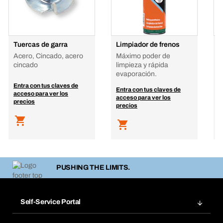
Tuercas de garra
Limpiador de frenos
J
3
Acero, Cincado, acero
Máximo poder de
3
cincado
limpieza y rápida
evaporación.
Entra con tus claves de
E
Entra con tus claves de
acceso para ver los
a
acceso para ver los
precios
p
precios
PUSHING THE LIMITS.
Self-Service Portal
Pedidos