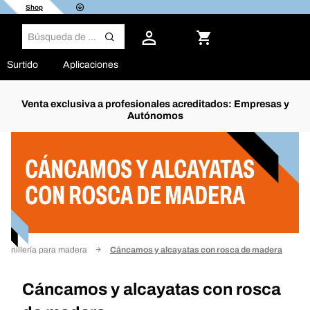
Shop
Surtido
Aplicaciones
Venta exclusiva a profesionales acreditados: Empresas y
Autónomos
Filtro
CÁNCAMOS Y ALCAYATAS
CON ROSCA DE MADERA
Tornillería para madera
Cáncamos y alcayatas con rosca de madera
Cáncamos y alcayatas con rosca