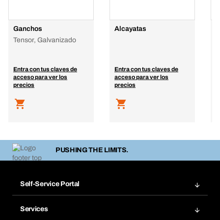
Ganchos
Alcayatas
H
Tensor, Galvanizado
T
Entra con tus claves de
Entra con tus claves de
E
acceso para ver los
acceso para ver los
a
precios
precios
p
PUSHING THE LIMITS.
Self-Service Portal
Pedidos
Services
Facturas