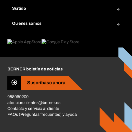
Bera Modul
Grupos Favoritos
Surtido
Bera Smart
Repetir pedido
Innovaciones de productos
Gestión Química
Quiénes somos
Pedidos programados
Aplicaciones
eProcurement
Qué ofrecemos
Devoluciones e incidencias
Product Compliance
Buscadores de productos
Lo que nos mueve
Corporate Responsibility
Carrera
BERNER boletín de noticias
Tiendas BERNER
Business Conduct
Suscríbase ahora
958060200
atencion.clientes@berner.es
Contacto y servicio al cliente
FAQs (Preguntas frecuentes) y ayuda