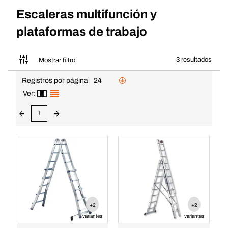
Escaleras multifunción y
plataformas de trabajo
3 resultados
Mostrar filtro
Registros por página
24
Ver:
1
+2
+2
variantes
variantes