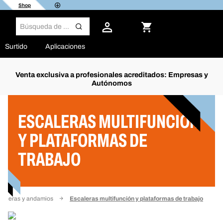
Shop
Surtido
Aplicaciones
Venta exclusiva a profesionales acreditados: Empresas y
Autónomos
Filtro
ESCALERAS MULTIFUNCIÓN
Y PLATAFORMAS DE
TRABAJO
caleras y andamios
Escaleras multifunción y plataformas de trabajo