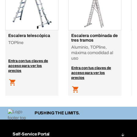
Escalera telescópica
Escalera combinada de
E
tres tramos
3
TOPline
Aluminio, TOPline,
A
máxima comodidad al
C
uso
Entra con tus claves de
E
acceso para ver los
a
Entra con tus claves de
precios
p
acceso para ver los
precios
PUSHING THE LIMITS.
Self-Service Portal