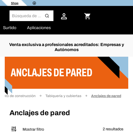
Shop
Surtido
Aplicaciones
Venta exclusiva a profesionales acreditados: Empresas y
Autónomos
Filtro
ANCLAJES DE PARED
iento de construcción
Tabiquería y cubiertas
Anclajes de pared
Anclajes de pared
2 resultados
Mostrar filtro