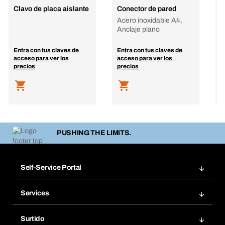
Clavo de placa aislante
Conector de pared
L
Acero inoxidable A4,
M
Anclaje plano
l
e
Entra con tus claves de
Entra con tus claves de
E
acceso para ver los
acceso para ver los
a
precios
precios
p
PUSHING THE LIMITS.
Self-Service Portal
Pedidos
Services
Facturas
Bera Modul
Grupos Favoritos
Surtido