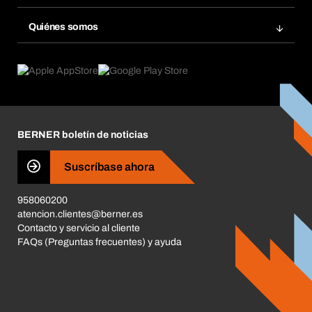
Bera Smart
Repetir pedido
Innovaciones de productos
Gestión Química
Quiénes somos
Pedidos programados
Aplicaciones
eProcurement
Qué ofrecemos
Devoluciones e incidencias
Product Compliance
Buscadores de productos
Lo que nos mueve
Corporate Responsibility
Carrera
BERNER boletín de noticias
Tiendas BERNER
Business Conduct
Suscríbase ahora
958060200
atencion.clientes@berner.es
Contacto y servicio al cliente
FAQs (Preguntas frecuentes) y ayuda