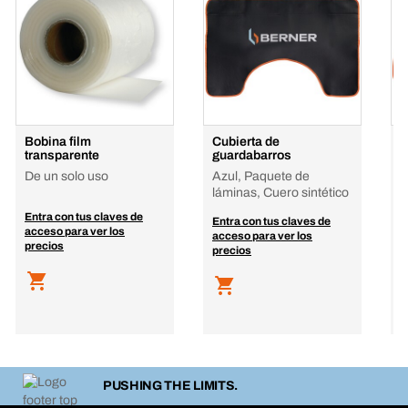
Bobina film
Cubierta de
C
transparente
guardabarros
A
De un solo uso
Azul, Paquete de
l
láminas, Cuero sintético
Entra con tus claves de
E
Entra con tus claves de
acceso para ver los
a
acceso para ver los
precios
p
precios
PUSHING THE LIMITS.