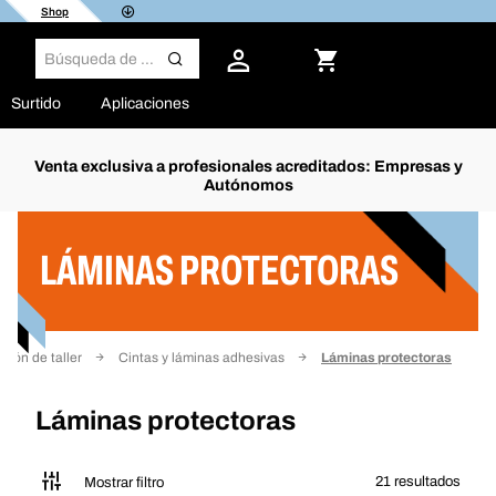
Shop
Surtido
Aplicaciones
Venta exclusiva a profesionales acreditados: Empresas y
Autónomos
Filtro
LÁMINAS PROTECTORAS
ción de taller
Cintas y láminas adhesivas
Láminas protectoras
Láminas protectoras
21 resultados
Mostrar filtro