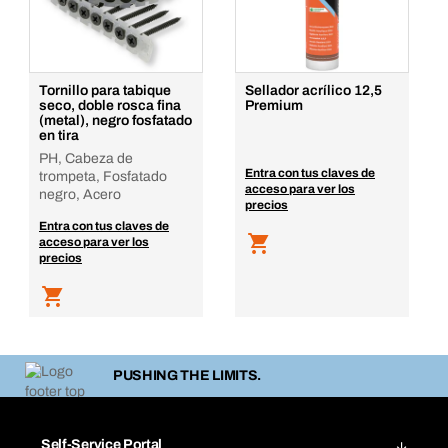
Tornillo para tabique
Sellador acrílico 12,5
seco, doble rosca fina
Premium
(metal), negro fosfatado
en tira
PH, Cabeza de
Entra con tus claves de
trompeta, Fosfatado
acceso para ver los
negro, Acero
precios
Entra con tus claves de
acceso para ver los
precios
PUSHING THE LIMITS.
Self-Service Portal