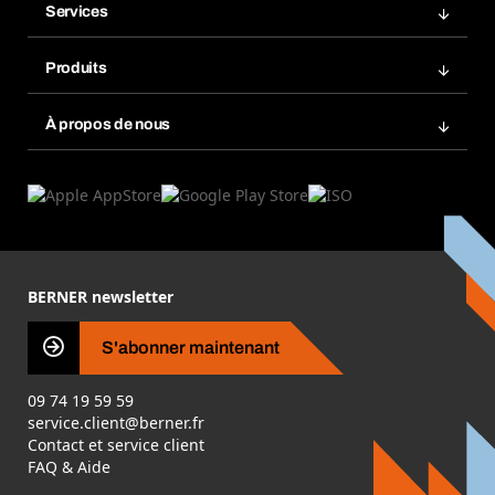
Services
Factures
Rangement atelier Bera Modul
Favoris
Produits
Scanner de code barre
Commande automatique
Produits innovants
Gestion des risques chimiques
À propos de nous
Retour & Réclamation
Solutions métiers
eProcurement
Ce que nous offrons
Conformité des produits
Guides de choix
Ce qui nous motive
Application Mobile
Responsabilité sociétale d'entreprise
Catégories produits
Carrières
BERNER newsletter
Les magasins BERNER
Presse
S'abonner maintenant
Business Conduct
09 74 19 59 59
service.client@berner.fr
Contact et service client
FAQ & Aide