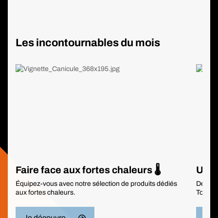
Les incontournables du mois
Faire face aux fortes chaleurs 🌡️
Une o
Équipez-vous avec notre sélection de produits dédiés
Découvr
aux fortes chaleurs.
Tornad
Je découvre
J'en