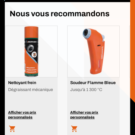
Nous vous recommandons
Nettoyant frein
Soudeur Flamme Bleue
L
p
Dégraissant mécanique
Jusqu'à 1 300 °C
C
S
Afficher vos prix
Afficher vos prix
A
personnalisés
personnalisés
p