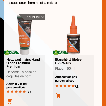
risques pour l’homme et la nature.
PREMIUMline
Nettoyant mains Hand
Etanchéité filetée
J
Clean Premium
DVGW/NSF
p
Premium
Flacon, 50 ml
2
Universel, à base de
coquilles de noix
Afficher vos prix
A
personnalisés
p
Afficher vos prix
(1)
personnalisés
(7)