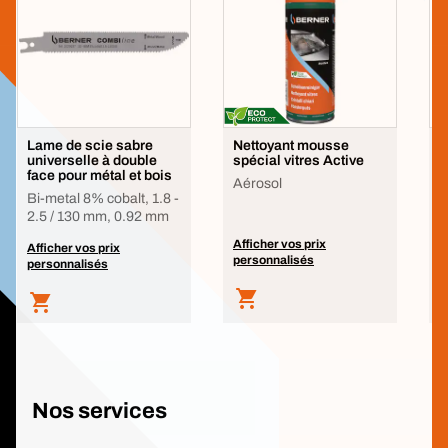
Lame de scie sabre
Nettoyant mousse
B
universelle à double
spécial vitres Active
face pour métal et bois
Aérosol
Bi-metal 8% cobalt, 1.8 -
2.5 / 130 mm, 0.92 mm
Afficher vos prix
A
Afficher vos prix
personnalisés
p
personnalisés
Nos services