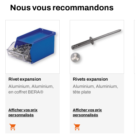
Nous vous recommandons
Rivet expansion
Rivets expansion
R
Aluminium, Aluminium,
Aluminium, Aluminium,
A
en coffret BERA®
tête plate
t
Afficher vos prix
Afficher vos prix
A
personnalisés
personnalisés
p