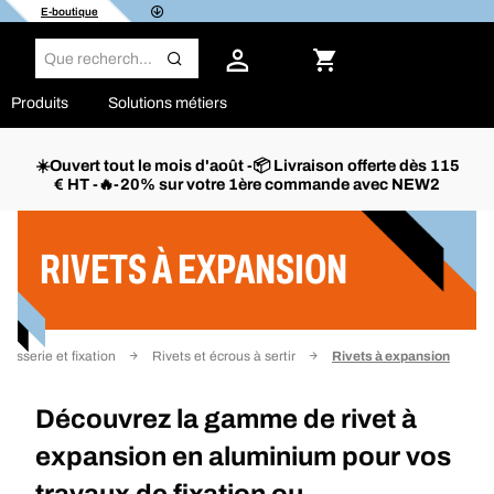
E-boutique
Produits
Solutions métiers
☀️Ouvert tout le mois d'août -📦 Livraison offerte dès 115
€ HT -🔥-20% sur votre 1ère commande avec NEW2
Filtrer
RIVETS À EXPANSION
Visserie et fixation
Rivets et écrous à sertir
Rivets à expansion
Découvrez la gamme de rivet à
expansion en aluminium pour vos