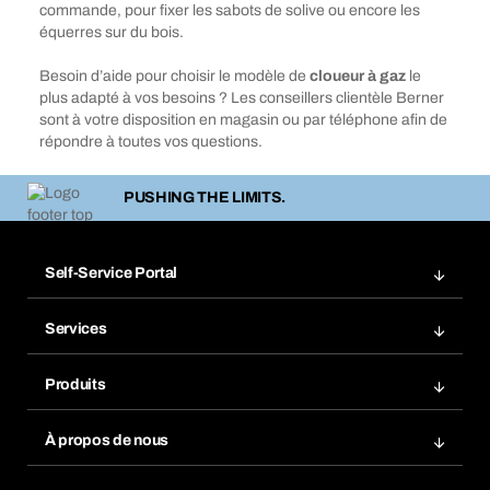
commande, pour fixer les sabots de solive ou encore les
équerres sur du bois.
Besoin d’aide pour choisir le modèle de
cloueur à gaz
le
plus adapté à vos besoins ? Les conseillers clientèle Berner
sont à votre disposition en magasin ou par téléphone afin de
répondre à toutes vos questions.
PUSHING THE LIMITS.
Self-Service Portal
Commandes
Services
Factures
Rangement atelier Bera Modul
Favoris
Produits
Scanner de code barre
Commande automatique
Produits innovants
Gestion des risques chimiques
À propos de nous
Retour & Réclamation
Solutions métiers
eProcurement
Ce que nous offrons