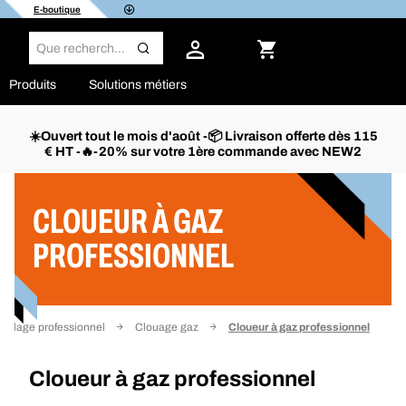
E-boutique
Produits
Solutions métiers
☀️Ouvert tout le mois d'août -📦 Livraison offerte dès 115
€ HT -🔥-20% sur votre 1ère commande avec NEW2
Filtrer
CLOUEUR À GAZ
PROFESSIONNEL
utillage professionnel
Clouage gaz
Cloueur à gaz professionnel
Cloueur à gaz professionnel