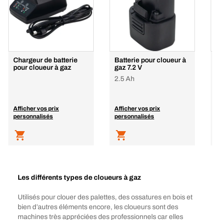
Chargeur de batterie
Batterie pour cloueur à
C
pour cloueur à gaz
gaz 7.2 V
B
2.5 Ah
1
Afficher vos prix
Afficher vos prix
A
personnalisés
personnalisés
p
Les différents types de cloueurs à gaz
Utilisés pour clouer des palettes, des ossatures en bois et
bien d’autres éléments encore, les cloueurs sont des
machines très appréciées des professionnels car elles